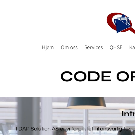
Hjem
Om oss
Services
QHSE
Ka
CODE O
Int
I DAP Solution AS er vi forpliktet til ansvarlig for