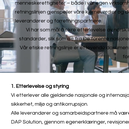
menneskerettigheter – både i vår egen virksomh
retningslinjen gjenspeiler våre kjerneverdier og de
leverandører og forretningspartnere.
Vi har som mål å sikre etterlevelse av norsk
standarder, slik som de fra De forente nasjone
Vår etiske retningslinje er et levende dokumen
fo
1. Etterlevelse og styring
Vi etterlever alle gjeldende nasjonale og internasj
sikkerhet, miljø og antikorrupsjon.
Alle leverandører og samarbeidspartnere må være
DAP Solution, gjennom egenerklæringer, revisjoner